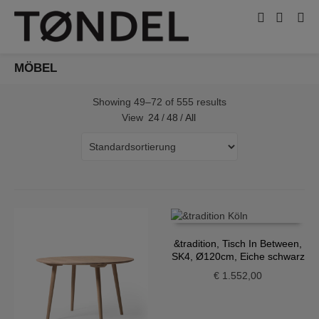
MÖBEL
Showing 49–72 of 555 results
View
24
/
48
/
All
&tradition, Tisch In Between,
SK4, Ø120cm, Eiche schwarz
€
1.552,00