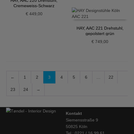
HAY, AAC 220 Drehstuhl,
Cremeweiss-Schwarz
€
449,00
HAY, AAC 221 Drehstuhl,
gepolstert grün
€
749,00
←
1
2
3
4
5
6
…
22
23
24
→
Kontakt
Siemensstraße 9
50825 Köln
Tel.: 0221 / 16 99 61