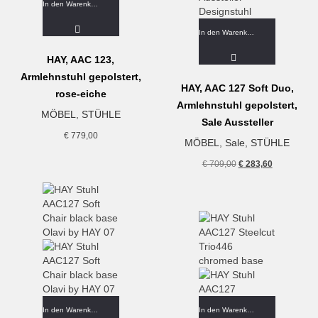
In den Warenkorb
In den Warenkorb
HAY, AAC 123,
Armlehnstuhl gepolstert,
HAY, AAC 127 Soft Duo,
rose-eiche
Armlehnstuhl gepolstert,
MÖBEL
,
STÜHLE
Sale Aussteller
€
779,00
MÖBEL
,
Sale
,
STÜHLE
Ursprünglicher
Aktueller
€
709,00
€
283,60
Preis
Preis
war:
ist:
€ 709,00
€ 283,60.
In den Warenkorb
In den Warenkorb