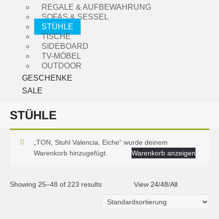
REGALE & AUFBEWAHRUNG
SOFAS & SESSEL
STÜHLE
TISCHE
SIDEBOARD
TV-MÖBEL
OUTDOOR
GESCHENKE
SALE
STÜHLE
„TON, Stuhl Valencia, Eiche“ wurde deinem
Warenkorb hinzugefügt.
Warenkorb anzeigen
Showing 25–48 of 223 results
View
24
/
48
/
All