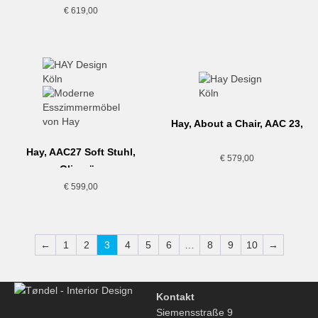
€
619,00
Hay, About a Chair, AAC 23,
grau
Hay, AAC27 Soft Stuhl,
€
579,00
Olivgrün
€
599,00
←
1
2
3
4
5
6
…
8
9
10
→
Kontakt
Siemensstraße 9