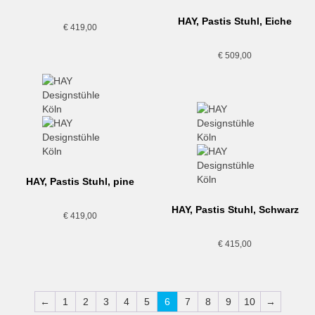
HAY, Pastis Stuhl, Eiche
€
419,00
€
509,00
HAY, Pastis Stuhl, pine
green
HAY, Pastis Stuhl, Schwarz
€
419,00
€
415,00
←
1
2
3
4
5
6
7
8
9
10
→