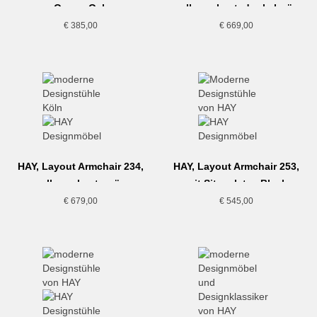
Ocean-Oak
vollgepolsert, dunkelgrün
€
385,00
€
669,00
HAY, Layout Armchair 234,
HAY, Layout Armchair 253,
vollgepolsert, grün
mit Sitzpolster, Black
€
679,00
€
545,00