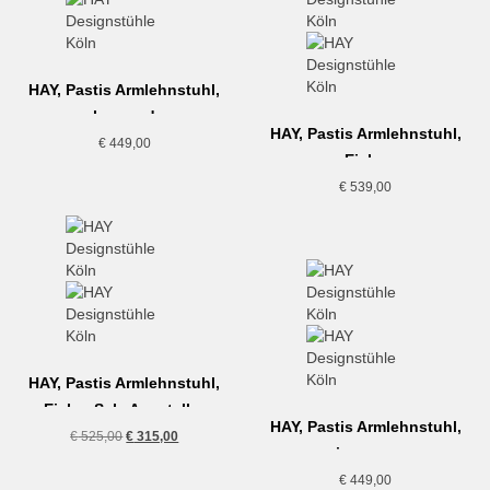
HAY, Pastis Armlehnstuhl,
barn red
HAY, Pastis Armlehnstuhl,
€
449,00
Eiche
€
539,00
HAY, Pastis Armlehnstuhl,
Eiche, Sale Aussteller
HAY, Pastis Armlehnstuhl,
Ursprünglicher
Aktueller
€
525,00
€
315,00
pine green
Preis
Preis
war:
ist:
€
449,00