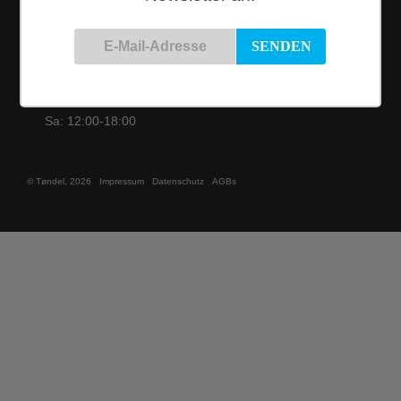
Öffnungszeiten
Di nach
Terminvereinbarung
Mi - Fr: 12:00-
19:00
Sa: 12:00-18:00
© Tøndel, 2026
Impressum
Datenschutz
AGBs