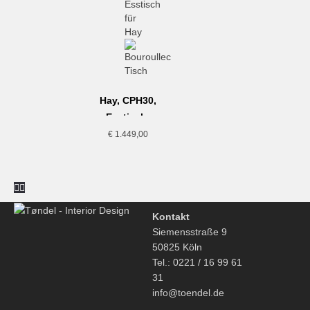
Bedürfnisse des Verbrauchers zugeschnitten sind.
Hay, CPH30,
Esstisch,
200cm,
€
1.449,00
Eiche/Grau
Kontakt
Siemensstraße 9
50825 Köln
Tel.: 0221 / 16 99 61
31
info@toendel.de