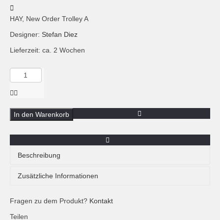
HAY, New Order Trolley A
Designer:
Stefan Diez
Lieferzeit: ca. 2 Wochen
Menge
HAY,
New
Order
Trolley
In den Warenkorb
A,
light
grey
Beschreibung
Die New Order Trolleys sind mit einer Ablage und entweder
Zusätzliche Informationen
einer oder drei geschlossenen Schubladen ausgestattet.
Die Version A bietet unter der einzelnen Schublade noch
Fragen zu dem Produkt?
Zusätzliche Informationen
Kontakt
ein offenes Regal. Beide Versionen sind mit einem
Teilen
Schließmechanismus ausgestattet. Sie sind in 3 Farben –