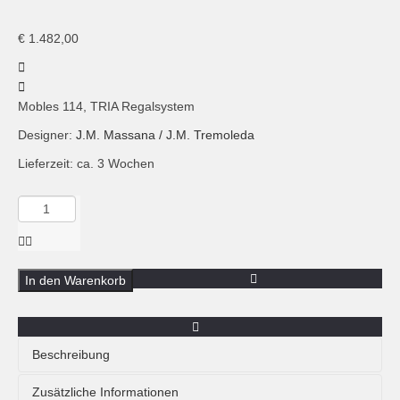
€
1.482,00
Mobles 114, TRIA Regalsystem
Designer:
J.M. Massana / J.M. Tremoleda
Lieferzeit: ca. 3 Wochen
Menge
Mobles
114,
TRIA
Regalsystem,
In den Warenkorb
Sideboard
hängend
Beschreibung
Das TRIA Regalsystem von
Mobles 114 aus Barcelona
ist
Zusätzliche Informationen