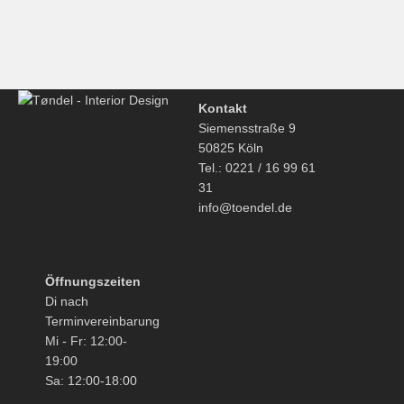
Ein Möbel also, mit dem man umziehen und wachsen kann.
€
3.655,00
Kontakt
Siemensstraße 9
50825 Köln
Tel.: 0221 / 16 99 61
31
info@toendel.de
Öffnungszeiten
Di nach
Terminvereinbarung
Mi - Fr: 12:00-
19:00
Sa: 12:00-18:00