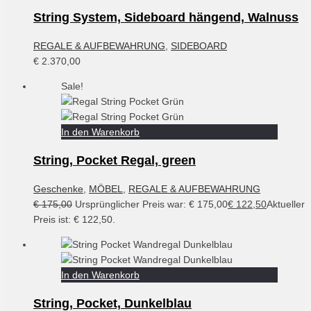
String System, Sideboard hängend, Walnuss
REGALE & AUFBEWAHRUNG
,
SIDEBOARD
€
2.370,00
Sale!
In den Warenkorb
String, Pocket Regal, green
Geschenke
,
MÖBEL
,
REGALE & AUFBEWAHRUNG
€
175,00
Ursprünglicher Preis war: € 175,00
€
122,50
Aktueller
Preis ist: € 122,50.
In den Warenkorb
String, Pocket, Dunkelblau