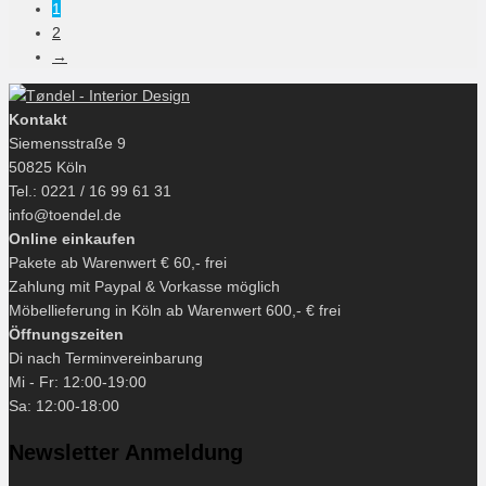
1
2
→
Kontakt
Siemensstraße 9
50825 Köln
Tel.: 0221 / 16 99 61 31
info@toendel.de
Online einkaufen
Pakete ab Warenwert € 60,- frei
Zahlung mit Paypal & Vorkasse möglich
Möbellieferung in Köln ab Warenwert 600,- € frei
Öffnungszeiten
Di nach Terminvereinbarung
Mi - Fr: 12:00-19:00
Sa: 12:00-18:00
Newsletter Anmeldung