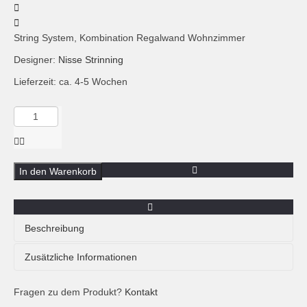
String System, Kombination Regalwand Wohnzimmer
Designer:
Nisse Strinning
Lieferzeit: ca. 4-5 Wochen
Menge
String
Regalsystem,
Kombination
Wohnzimmer,
In den Warenkorb
Esche-
weiss
Beschreibung
Das Regalsystem String System lässt sich vielseitig zum
Zusätzliche Informationen
schönen Regal und Aufbewahrung fürs Wohnzimmer und
jeden anderen Wohnbereich planen.
Fragen zu dem Produkt?
Zusätzliche Informationen
Kontakt