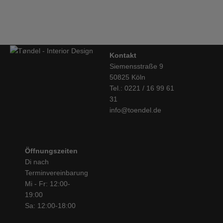
Stringregal zu den Klassikern des Skandinavischen Designs. Es
€
4.880,00
hat zahlreiche internationale Preise gewonnen und überzeugt
noch heute durch seine schlichte Funktionalität.
In den letzten 50 Jahren hat sich aus dem Bücherregal ein
vielseitiges Regalsystem entwickelt, das für jeden Wohnbereich
Kontakt
sehr individuelle Lösungen in vielen Ausführungen bietet und
Siemensstraße 9
immer wieder erweitert, ergänzt, umfunktioniert werden kann.
50825 Köln
Ein Möbel also, mit dem man umziehen und wachsen kann.
Tel.: 0221 / 16 99 61
31
info@toendel.de
Öffnungszeiten
Di nach
Terminvereinbarung
Mi - Fr: 12:00-
19:00
Sa: 12:00-18:00