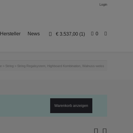
Login
Hersteller
News
0
€
3.537,00
(1)
te
>
String
>
String Regalsystem, Highboard Kombination, Walnuss-weiss
Warenkorb anzeigen