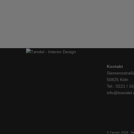
TREKU, Kommode, LAUKI Kollektion, 01
REGALE & AUFBEWAHRUNG
,
SIDEBOARD
IN DEN WARENKORB
Kontakt
Siemensstraß
50825 Köln
Tel.: 0221 / 1
info@toendel.
© Tøndel, 2026
I