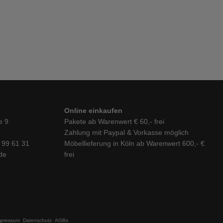
Online einkaufen
e 9
Pakete ab Warenwert € 60,- frei
Zahlung mit Paypal & Vorkasse möglich
6 99 61 31
Möbellieferung in Köln ab Warenwert 600,- €
de
frei
mpressum
Datenschutz
AGBs