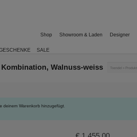
Shop
Showroom & Laden
Designer
GESCHENKE
SALE
d Kombination, Walnuss-weiss
Toendel
>
Produk
de deinem Warenkorb hinzugefügt.
€
1.455,00