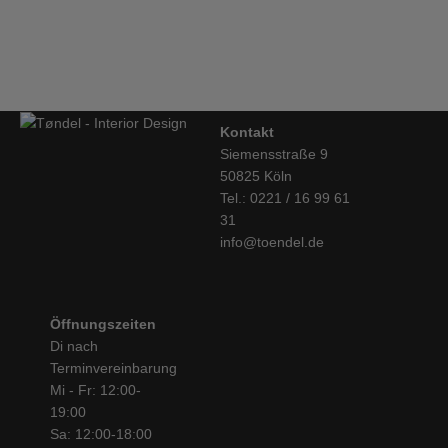
TREKU, Regalschrank, LAUKI Kollektion, 51
vielseitiges Regalsystem entwickelt, das für jeden Wohnbereich
sehr individuelle Lösungen in vielen Ausführungen bietet und
€
5.225,00
immer wieder erweitert, ergänzt, umfunktioniert werden kann.
Ein Möbel also, mit dem man umziehen und wachsen kann.
Kontakt
Siemensstraße 9
50825 Köln
Tel.: 0221 / 16 99 61
31
info@toendel.de
Öffnungszeiten
Di nach
Terminvereinbarung
Mi - Fr: 12:00-
19:00
Sa: 12:00-18:00