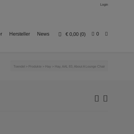
Login
r
Hersteller
News
0
€
0,00
(0)
Toendel
>
Produkte
>
Hay
>
Hay, AAL 83, About A Lounge Chair