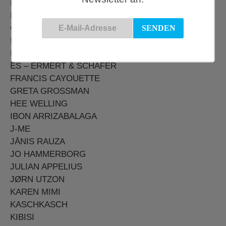
BOUROULLEC
BRITT KORNUM
CLARA VON ZWEIGBERGK
DAVID BAUR & LENA BILLMEIER
DONNA WILSON
ES – ERMERT & SCHÄFER
FRANCIS CAYOUETTE
GRETA GROSSMAN
HEE WELLING
IBON ARRIZABALAGA
J-ME
JĀNIS RAUZA
JO HAMMERBORG
JULIAN APPELIUS
JØRN UTZON
KAREN MIMI
KASCHKASCH
KIBISI