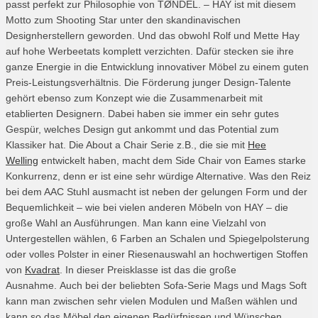
passt perfekt zur Philosophie von TØNDEL. – HAY ist mit diesem
Motto zum Shooting Star unter den skandinavischen
Designherstellern geworden. Und das obwohl Rolf und Mette Hay
auf hohe Werbeetats komplett verzichten. Dafür stecken sie ihre
ganze Energie in die Entwicklung innovativer Möbel zu einem guten
Preis-Leistungsverhältnis. Die Förderung junger Design-Talente
gehört ebenso zum Konzept wie die Zusammenarbeit mit
etablierten Designern. Dabei haben sie immer ein sehr gutes
Gespür, welches Design gut ankommt und das Potential zum
Klassiker hat. Die About a Chair Serie z.B., die sie mit
Hee
Welling
entwickelt haben, macht dem Side Chair von Eames starke
Konkurrenz, denn er ist eine sehr würdige Alternative. Was den Reiz
bei dem AAC Stuhl ausmacht ist neben der gelungen Form und der
Bequemlichkeit – wie bei vielen anderen Möbeln von HAY – die
große Wahl an Ausführungen. Man kann eine Vielzahl von
Untergestellen wählen, 6 Farben an Schalen und Spiegelpolsterung
oder volles Polster in einer Riesenauswahl an hochwertigen Stoffen
von
Kvadrat
. In dieser Preisklasse ist das die große
Ausnahme. Auch bei der beliebten Sofa-Serie Mags und Mags Soft
kann man zwischen sehr vielen Modulen und Maßen wählen und
kann so das Möbel den eigenen Bedürfnissen und Wünschen