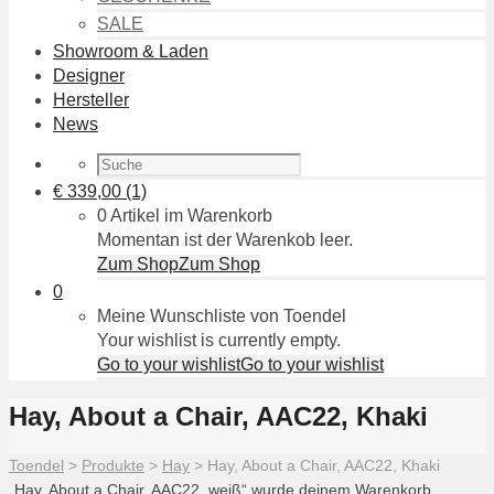
SALE
Showroom & Laden
Designer
Hersteller
News
€
339,00
(1)
0 Artikel im Warenkorb
Momentan ist der Warenkob leer.
Zum Shop
Zum Shop
0
Meine Wunschliste von Toendel
Your wishlist is currently empty.
Go to your wishlist
Go to your wishlist
Hay, About a Chair, AAC22, Khaki
Toendel
>
Produkte
>
Hay
>
Hay, About a Chair, AAC22, Khaki
„Hay, About a Chair, AAC22, weiß“ wurde deinem Warenkorb