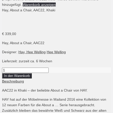
hinzugefügt.
Warenkorb anzeigen
Hay, About a Chair, AAC22, Khaki
HAY, AAC22 Khaki
€
339,00
Hay, About a Chair, AAC22
Designer:
Hay, Hee Welling
Hee Welling
Lieferzeit: zurzeit ca. 6 Wochen
Menge
Hay,
In den Warenkorb
About
Beschreibung
a
AAC22 in Khaki – der beliebte About a Chair von HAY.
Chair,
AAC22,
HAY hat auf der Möbelmesse in Mailand 2016 eine Kollektion von
Khaki
12 neuen Farben für die About a … Serie herausgebracht.
Zusätzlich bleiben das bewährte Weiß und Schwarz aus der alten