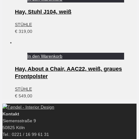
Hay, Stuhl J104, weiß
STÜHLE
€
319,00
In den Warenkorb
Hay, About a Chair, AAC22, weiß, graues
Frontpolster
STÜHLE
€
549,00
Kontakt
Siemensstraße 9
50825 Köln
Tel.: 0221 / 16 99 61 31