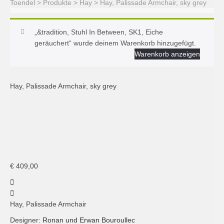
Toendel
>
Produkte
>
Hay
>
Hay, Palissade Armchair, sky grey
„&tradition, Stuhl In Between, SK1, Eiche
geräuchert“ wurde deinem Warenkorb hinzugefügt.
Warenkorb anzeigen
Hay, Palissade Armchair, sky grey
€
409,00
Hay, Palissade Armchair
Designer:
Ronan und Erwan Bouroullec