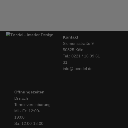
Hay, About a Chair, AAC20, weiß
obwohl Rolf und Mette Hay auf hohe Werbeetats komplett
verzichten. Dafür stecken sie ihre ganze Energie in die
Entwicklung innovativer Möbel zu einem guten Preis-
€
439,00
Leistungsverhältnis. Die Förderung junger Design-Talente
gehört ebenso zum Konzept wie die Zusammenarbeit mit
etablierten Designern. Dabei haben sie immer ein sehr gutes
Kontakt
Gespür, welches Design gut ankommt und das Potential zum
Siemensstraße 9
Klassiker hat. Die About a Chair Serie z.B., die sie mit
Hee
50825 Köln
Welling
entwickelt haben, macht dem Side Chair von Eames
Tel.: 0221 / 16 99 61
starke Konkurrenz, denn er ist eine sehr würdige Alternative.
31
Was den Reiz bei dem AAC Stuhl ausmacht ist neben der
info@toendel.de
gelungen Form und der Bequemlichkeit – wie bei vielen anderen
Möbeln von HAY – die große Wahl an Ausführungen. Man kann
eine Vielzahl von Untergestellen wählen, 6 Farben an Schalen
und Spiegelpolsterung oder volles Polster in einer
Öffnungszeiten
Riesenauswahl an hochwertigen Stoffen von
Kvadrat
. In dieser
Di nach
Preisklasse ist das die große Ausnahme. Auch bei der beliebten
Terminvereinbarung
Sofa-Serie Mags und Mags Soft kann man zwischen sehr vielen
Mi - Fr: 12:00-
Modulen und Maßen wählen und kann so das Möbel den
19:00
eigenen Bedürfnissen und Wünschen anpassen. Auch bei
Sa: 12:00-18:00
anderen Möbel-Serien von HAY wie beispielsweise der sehr