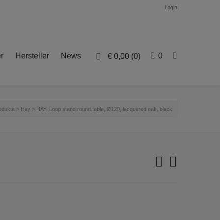
Login
r
Hersteller
News
0
€
0,00
(0)
odukte
>
Hay
>
HAY, Loop stand round table, Ø120, lacquered oak, black