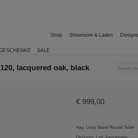
Shop
Showroom & Laden
Designe
GESCHENKE
SALE
120, lacquered oak, black
Toendel
>
Pr
€
999,00
Hay, Loop Stand Round Table
Designer:
Leif Joergensen