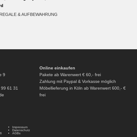
rd
REGALE & AUFBEWAHRUNG
Online einkaufen
e 9
Pakete ab Warenwert € 60,- frei
Zahlung mit Paypal & Vorkasse möglich
6 99 61 31
Möbellieferung in Köln ab Warenwert 600,- €
de
frei
Impressum
Datenschutz
26
AGBs