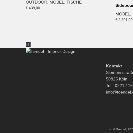
OUTDOOR
,
MÖBEL
,
TISCHE
Sideboa
€
439,00
MÖBEL
,
€
3.301,00
Kontakt
Siemensstraß
50825 Köln
Tel.: 0221 / 1
info@toendel.
© Tøndel, 20