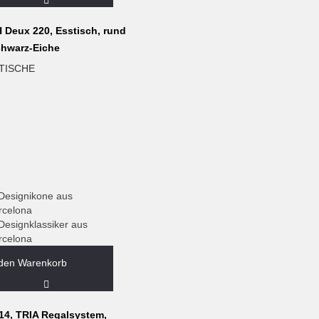
Sollte etwas nicht gefallen, 
Als kleiner Laden freuen wir
 Deux 220, Esstisch, rund
Vom Umtausch ausgenommen si
chwarz-Eiche
Herstellung eine individuel
maßgeblich ist oder die eind
TISCHE
Verbrauchers zugeschnitten 
 den Warenkorb
14, TRIA Regalsystem,