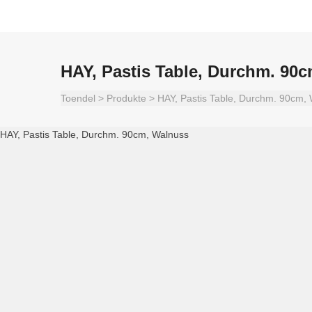
HAY, Pastis Table, Durchm. 90
Toendel
>
Produkte
>
HAY, Pastis Table, Durchm. 90cm,
HAY, Pastis Table, Durchm. 90cm, Walnuss
HAY, Pastis Table walnut
HAY Pastis Chair