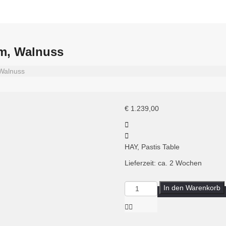
cm, Walnuss
 Walnuss
€
1.239,00
HAY, Pastis Table
Lieferzeit: ca. 2 Wochen
Menge
In den Warenkorb
HAY,
Pastis
Table,