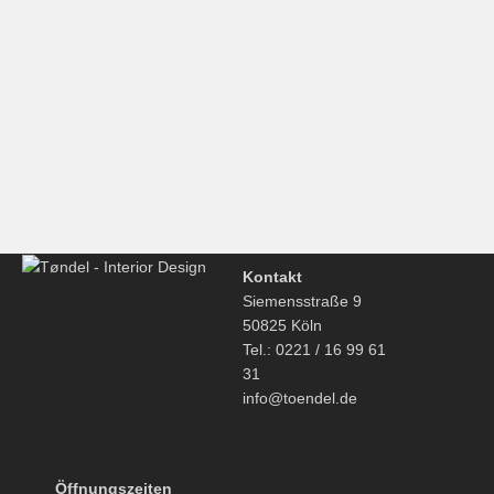
zugeschnitten sind.
€
5.110,00
Hay, CPH Deux 220, Esstisch, rund 75cm, dunkelgrau-
Buche
€
739,00
Kontakt
Siemensstraße 9
50825 Köln
Tel.: 0221 / 16 99 61
31
info@toendel.de
Öffnungszeiten