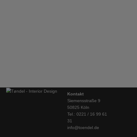
Bestimmung durch den Verbraucher maßgeblich ist oder die
eindeutig auf die persönlichen Bedürfnisse des Verbrauchers
Mobles114, TRIA Regalsystem, Küche
zugeschnitten sind.
€
4.117,00
Hay, Stuhl Result, schwarz-Eiche geräuchert
€
399,00
Kontakt
Siemensstraße 9
50825 Köln
Tel.: 0221 / 16 99 61
31
info@toendel.de