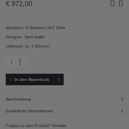
€
972,00
&tradition, In Between SK3 Table
Designer:
Sami Kallio
Lieferzeit: ca. 2 Wochen
Menge
&tradition,
Tisch
In
In den Warenkorb
Between,
SK3,
Ø90cm,
Beschreibung
Eiche
natur
Der schlichte runde Holztisch ist Teil der In Between Kollektion
Zusätzliche Informationen
des Designers Sami Kallio für das dänische Label &tradition. Der
zeitlose Holztisch wirkt sehr filigran und ist doch massiv und
Zahlungsarten:
Fragen zu dem Produkt?
Kontakt