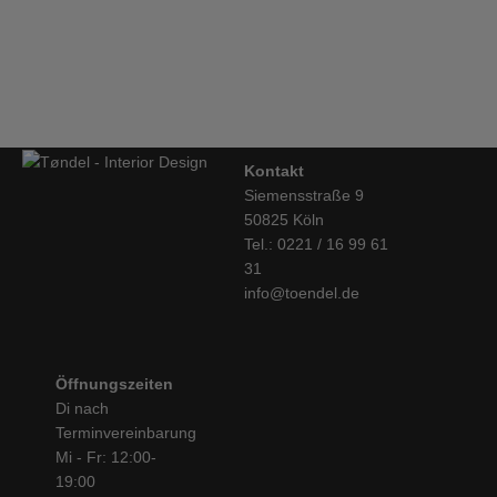
String, Pocket, Walnuss-schwarz
€
195,00
Kontakt
Siemensstraße 9
50825 Köln
Tel.: 0221 / 16 99 61
31
info@toendel.de
Öffnungszeiten
Di nach
Terminvereinbarung
Mi - Fr: 12:00-
19:00