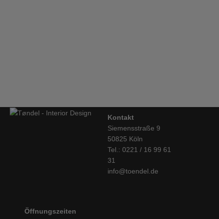
€
2.741,00
Mobles114, TRIA Regalsystem, Badezimmer
€
2.231,00
Kontakt
Siemensstraße 9
50825 Köln
Tel.: 0221 / 16 99 61
31
info@toendel.de
Öffnungszeiten