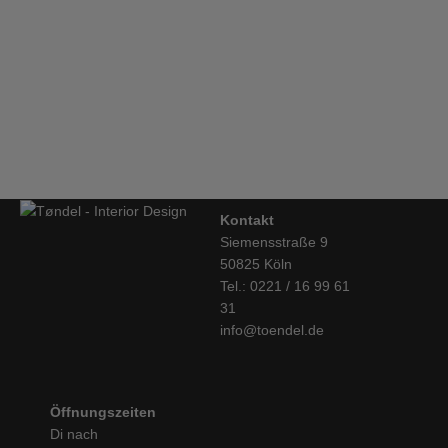
€
7.930,00
Hay, Terrazzo Tisch, eckig, grau/rot
€
439,00
Kontakt
Siemensstraße 9
50825 Köln
Tel.: 0221 / 16 99 61
31
info@toendel.de
Öffnungszeiten
Di nach