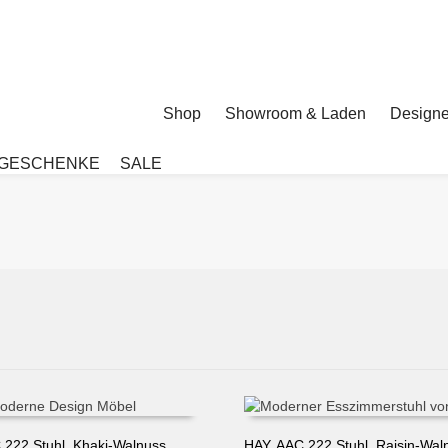
Shop
Showroom & Laden
Designe
GESCHENKE
SALE
 222 Stuhl, Khaki-Walnuss
HAY, AAC 222 Stuhl, Raisin-Wal