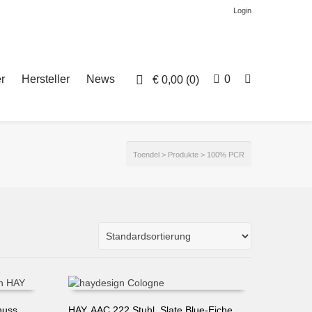
Login
r
Hersteller
News
0
€
0,00
(0)
Toendel
>
Produkte
>
100% PCR
nuss
HAY, AAC 222 Stuhl, Slate Blue-Eiche