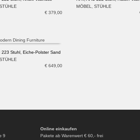
STÜHLE
MÖBEL
,
STÜHLE
N WARENKORB
IN DEN WARENKORB
€
379,00
 223 Stuhl, Eiche-Polster Sand
STÜHLE
N WARENKORB
€
649,00
Online einkaufen
e 9
Pakete ab Warenwert € 60,- frei