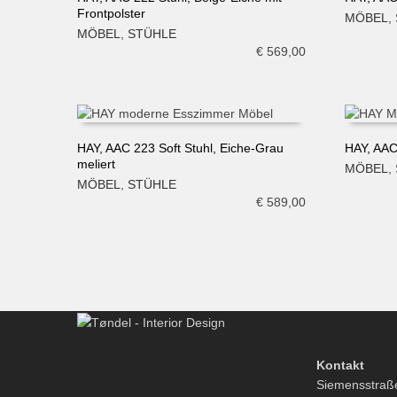
Frontpolster
MÖBEL
,
IN DEN WARENKORB
IN DE
MÖBEL
,
STÜHLE
€
569,00
HAY, AAC 223 Soft Stuhl, Eiche-Grau
HAY, AAC
meliert
MÖBEL
,
IN DEN WARENKORB
IN DE
MÖBEL
,
STÜHLE
€
589,00
Kontakt
Siemensstraß