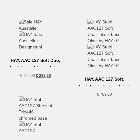
HAY, AAC 127 Soft Duo,
Armlehnstuhl gepolstert,
Sale Aussteller
Ursprünglicher
Aktueller
€
709,00
€
283,60
HAY, AAC 127 Soft,
Preis
Preis
Armlehnstuhl gepolstert,
war:
ist:
dunkelblau-schwarz
€ 709,00
€ 283,60.
€
789,00