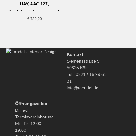
HAY, AAC 127,
Armlehnstuhl gepolstert,
Gelb-Chrom
€
739,00
Kontakt
Siemensstraße 9
50825 Köln
Tel.: 0221 / 16 99 61
31
info@toendel.de
Öffnungszeiten
Di nach
Terminvereinbarung
Mi - Fr: 12:00-
19:00