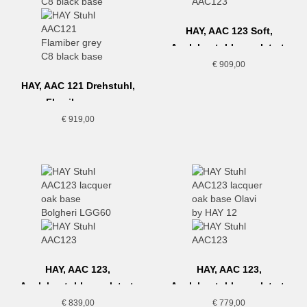
HAY, AAC 123 Soft,
Armlehnstuhl gepolstert,
hellgelb-eiche
€
909,00
HAY, AAC 121 Drehstuhl,
Flamiber grau
€
919,00
HAY, AAC 123,
HAY, AAC 123,
Armlehnstuhl gepolstert,
Armlehnstuhl gepolstert,
beige-eiche
rose-eiche
€
839,00
€
779,00