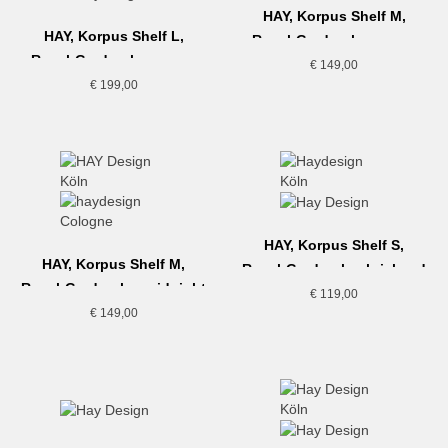
HAY, Korpus Shelf M,
HAY, Korpus Shelf L,
Regal-Garderobe, cream
Regal-Garderobe, cream
€
149,00
€
199,00
HAY, Korpus Shelf S,
HAY, Korpus Shelf M,
Regal-Garderobe, brick red
Regal-Garderobe, midnight
€
119,00
blue
€
149,00