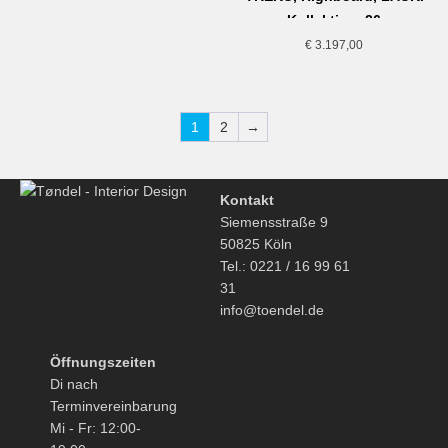
Kollektion, 26
€
3.197,00
1
2
→
Kontakt
Siemensstraße 9
50825 Köln
Tel.: 0221 / 16 99 61
31
info@toendel.de
Öffnungszeiten
Di nach
Terminvereinbarung
Mi - Fr: 12:00-