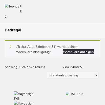
Badregal
„Treku, Aura Sideboard 51“ wurde deinem
Warenkorb hinzugefügt.
Warenkorb anzeigen
Showing 1–24 of 47 results
View
24
/
48
/
All