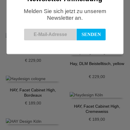
Hay, DLM Beistelltisch, grau
Melden Sie sich jetzt zu unserem
Newsletter an.
€
229,00
Hay, DLM Beistelltisch, red
€
229,00
Hay, DLM Beistelltisch, toffee
€
229,00
Hay, DLM Beistelltisch, yellow
€
229,00
HAY, Facet Cabinet High,
Bordeaux
€
189,00
HAY, Facet Cabinet High,
Cremeweiss
€
189,00