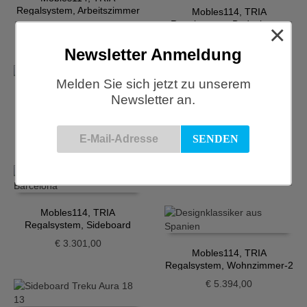
Regalsystem, Arbeitszimmer
Mobles114, TRIA
Regalsystem, Badezimmer
×
€
5.495,00
€
2.231,00
Newsletter Anmeldung
Melden Sie sich jetzt zu unserem
Newsletter an.
Mobles114, TRIA
Regalsystem, Kinderzimmer
€
4.023,00
Mobles114, TRIA
Regalsystem, Küche
€
4.117,00
Mobles114, TRIA
Regalsystem, Sideboard
€
3.301,00
Mobles114, TRIA
Regalsystem, Wohnzimmer-2
€
5.394,00