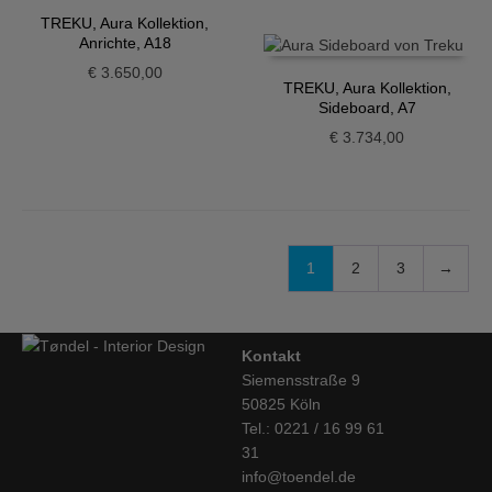
TREKU, Aura Kollektion,
Anrichte, A18
€
3.650,00
TREKU, Aura Kollektion,
Sideboard, A7
€
3.734,00
1
2
3
→
Kontakt
Siemensstraße 9
50825 Köln
Tel.: 0221 / 16 99 61
31
info@toendel.de