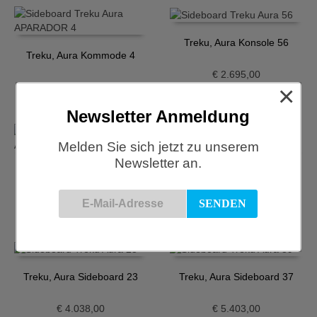
Treku, Aura Konsole 56
Treku, Aura Kommode 4
€
2.695,00
×
€
2.889,00
Newsletter Anmeldung
Melden Sie sich jetzt zu unserem
Newsletter an.
Treku, Aura Konsole 6
Treku, Aura Sideboard 1
€
2.665,00
€
3.224,00
Treku, Aura Sideboard 23
Treku, Aura Sideboard 37
€
4.038,00
€
5.403,00