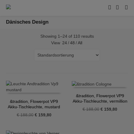
Dänisches Design
Showing 1–24 of 110 results
View
24
/
48
/
All
&tradition, Flowerpot VP9
Akku-Tischleuchte, vermillion
&tradition, Flowerpot VP9
red
Akku-Tischleuchte, mustard
Ursprünglicher
Aktueller
€
188,00
€
159,80
Ursprünglicher
Aktueller
€
188,00
€
159,80
Preis
Preis
Preis
Preis
war:
ist:
war:
ist:
€ 188,00
€ 159,80
€ 188,00
€ 159,80.