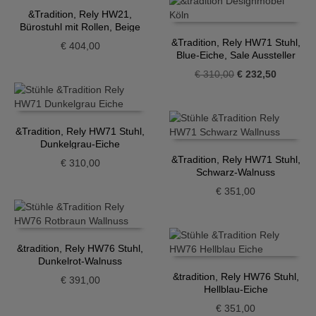
&Tradition, Rely HW21,
Bürostuhl mit Rollen, Beige
&Tradition, Rely HW71 Stuhl,
€
404,00
Blue-Eiche, Sale Aussteller
Ursprünglicher
Aktueller
€
310,00
€
232,50
Preis
Preis
war:
ist:
€ 310,00
€ 232,50
&Tradition, Rely HW71 Stuhl,
Dunkelgrau-Eiche
&Tradition, Rely HW71 Stuhl,
€
310,00
Schwarz-Walnuss
€
351,00
&tradition, Rely HW76 Stuhl,
Dunkelrot-Walnuss
&tradition, Rely HW76 Stuhl,
€
391,00
Hellblau-Eiche
€
351,00