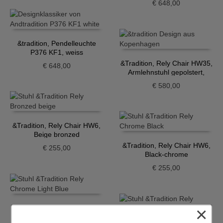
€
648,00
&tradition, Pendelleuchte
P376 KF1, weiss
&Tradition, Rely Chair HW35,
€
648,00
Armlehnstuhl gepolstert,
Grau-Beige
€
580,00
&Tradition, Rely Chair HW6,
Beige bronzed
&Tradition, Rely Chair HW6,
€
255,00
Black-chrome
€
255,00
×
&Tradition, Rely Chair HW6,
Chrome Light Blue