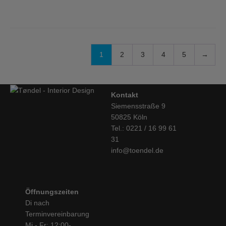
1
2
3
4
5
→
Kontakt
Siemensstraße 9
50825 Köln
Tel.: 0221 / 16 99 61
31
info@toendel.de
Öffnungszeiten
Di nach
Terminvereinbarung
Mi - Fr: 12:00-