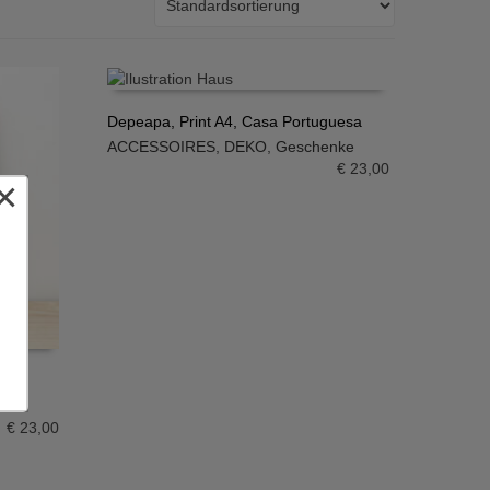
Depeapa, Print A4, Casa Portuguesa
ACCESSOIRES
,
DEKO
,
Geschenke
IN DEN WARENKORB
€
23,00
×
int
€
23,00