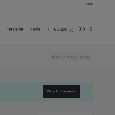
Login
Hersteller
News
0
€
23,00
(1)
Toendel
>
Produkte
>
Depeapa
Warenkorb anzeigen