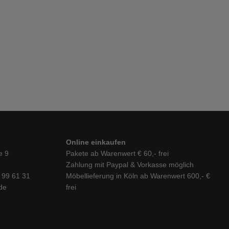
Online einkaufen
e 9
Pakete ab Warenwert € 60,- frei
Zahlung mit Paypal & Vorkasse möglich
6 99 61 31
Möbellieferung in Köln ab Warenwert 600,- €
de
frei