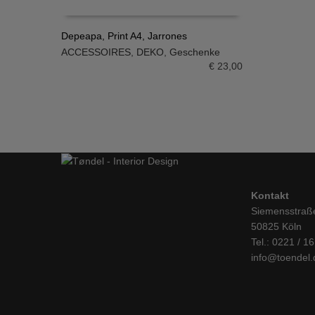
Depeapa, Print A4, Jarrones
ACCESSOIRES
,
DEKO
,
Geschenke
IN DEN WARENKORB
€
23,00
Kontakt
Siemensstraß
50825 Köln
Tel.: 0221 / 1
info@toendel.