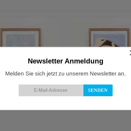
Newsletter Anmeldung
Melden Sie sich jetzt zu unserem Newsletter an.
 casa rosa, Bild
Depeapa, Mujer Tumbada, A4 Pr
€
23,00
eschenke
DEKO
N WARENKORB
IN DEN WARENKORB