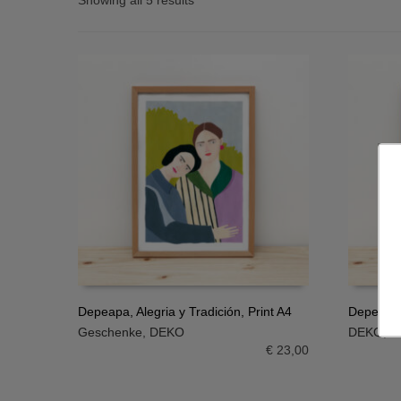
Showing all 5 results
Depeapa, Alegria y Tradición, Print A4
Depeapa,
Geschenke
,
DEKO
DEKO
,
G
IN DEN WARENKORB
IN DE
€
23,00