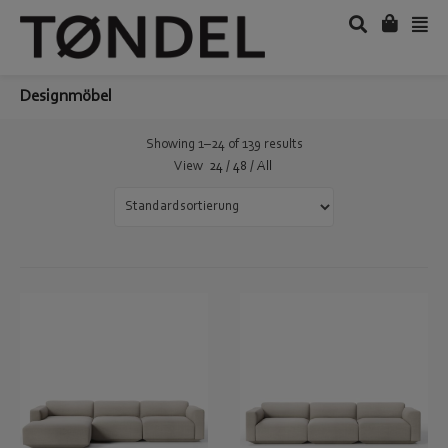
Designmöbel
Showing 1–24 of 139 results
View
24
/
48
/
All