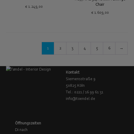
Chair
€
1.249,00
€
1.609,00
1
2
3
4
5
6
→
Kontakt
Siemensstraße 9
50825 Köln
Tel.: 0221 / 16 99 61 31
info@toendel.de
Öffnungszeiten
Di nach