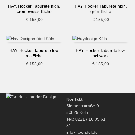
HAY, Hocker Taburete high,
HAY, Hocker Taburete high,
cremeweiss-Eiche
grün-Eiche
€
155,00
€
155,00
HAY, Hocker Taburete low,
HAY, Hocker Taburete low,
rot-Eiche
schwarz
€
155,00
€
155,00
Kontakt
Siemensstraße 9
50825 Köln
Tel.: 0221 / 16 99 61
31
info@toendel.de