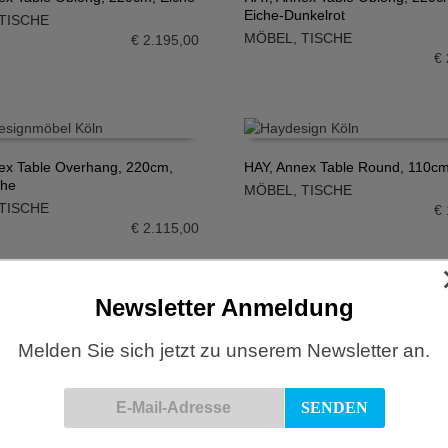
Eiche-Dunkelrot
TISCHE
N WARENKORB
IN DEN WARENKORB
MÖBEL
,
TISCHE
€
2.195,00
€
ex Table Overhang, 220cm,
HAY, Annex Table Round, 110cm
che
MÖBEL
,
TISCHE
N WARENKORB
IN DEN WARENKORB
TISCHE
€
€
2.115,00
Newsletter Anmeldung
sarelle Table, 200cm, black
HAY, Passerelle Table, 260cm, 
Melden Sie sich jetzt zu unserem Newsletter an.
TISCHE
MÖBEL
,
TISCHE
N WARENKORB
IN DEN WARENKORB
€
2.379,00
€