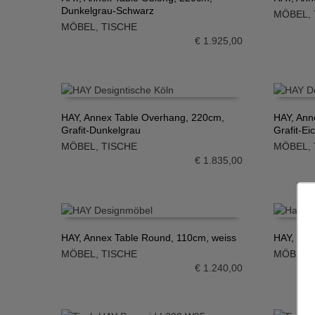
Dunkelgrau-Schwarz
MÖBEL
,
IN DEN WARENKORB
IN DE
MÖBEL
,
TISCHE
€
1.925,00
HAY, Annex Table Overhang, 220cm,
HAY, Ann
Grafit-Dunkelgrau
Grafit-Ei
IN DEN WARENKORB
IN DE
MÖBEL
,
TISCHE
MÖBEL
,
€
1.835,00
HAY, Annex Table Round, 110cm, weiss
HAY, Pas
MÖBEL
,
TISCHE
MÖBEL
,
IN DEN WARENKORB
IN DE
€
1.240,00