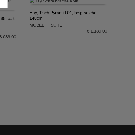
Hay, Tisch Pyramid 01, beige/eiche,
140cm
T85, oak
IN DEN WARENKORB
MÖBEL
,
TISCHE
€
1.189,00
3.039,00