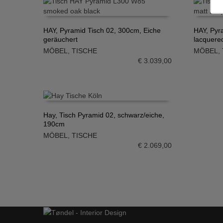
HAY, Pyramid Tisch 02, 300cm, Eiche
HAY, Pyr
geräuchert
lacquere
IN DEN WARENKORB
IN DE
MÖBEL
,
TISCHE
MÖBEL
,
€
3.039,00
Hay, Tisch Pyramid 02, schwarz/eiche,
190cm
IN DEN WARENKORB
MÖBEL
,
TISCHE
€
2.069,00