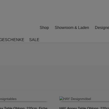
Shop
Showroom & Laden
Designe
GESCHENKE
SALE
ex Table Oblong, 220cm, Eiche
HAY, Annex Table Oblong, 220c