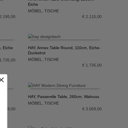
Eiche
IN DEN WARENKORB
MÖBEL
,
TISCHE
2.195,00
€
2.115,00
, Eiche
HAY, Annex Table Round, 110cm, Eiche-
Dunkelrot
IN DEN WARENKORB
MÖBEL
,
TISCHE
1.735,00
€
1.735,00
×
Eiche
HAY, Passerelle Table, 260cm, Walnuss
MÖBEL
,
TISCHE
IN DEN WARENKORB
2.849,00
€
3.059,00