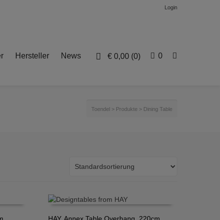
Login
r
Hersteller
News
0
€
0,00
(0)
Toendel
>
Produkte
>
Dining Table
m,
HAY, Annex Table Overhang, 220cm,