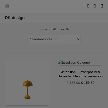
DK design
Showing all 3 results
&tradition, Flowerpot VP9
Akku-Tischleuchte, vermillion
red
Ursprünglicher
Aktueller
€
188,00
€
159,80
Preis
Preis
war:
ist:
€ 188,00
€ 159,80