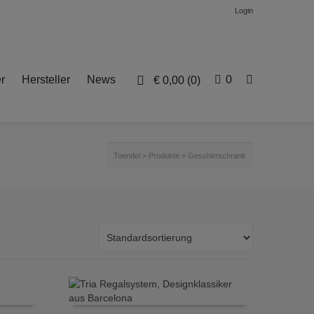
Login
r
Hersteller
News
0
€
0,00
(0)
Toendel
>
Produkte
>
Geschirrschrank