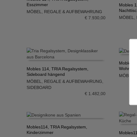
Esszimmer
Mobles 1
IN DEN WARENKORB
Nachttis
MÖBEL
,
REGALE & AUFBEWAHRUNG
IN DE
MÖBEL
,
€
7.930,00
Mobles 1
Wohnzi
Mobles 114, TRIA Regalsystem,
IN DE
Sideboard hängend
MÖBEL
,
IN DEN WARENKORB
MÖBEL
,
REGALE & AUFBEWAHRUNG
,
SIDEBOARD
€
1.482,00
Mobles114, TRIA Regalsystem,
Kinderzimmer
Mobles11
IN DEN WARENKORB