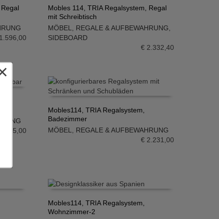
 Regal
Mobles 114, TRIA Regalsystem, Regal
mit Schreibtisch
IN DEN WARENKORB
HRUNG
MÖBEL
,
REGALE & AUFBEWAHRUNG
,
1.596,00
SIDEBOARD
€
2.332,40
×
Mobles114, TRIA Regalsystem,
Badezimmer
HRUNG
IN DEN WARENKORB
MÖBEL
,
REGALE & AUFBEWAHRUNG
5.495,00
€
2.231,00
Mobles114, TRIA Regalsystem,
Wohnzimmer-2
IN DEN WARENKORB