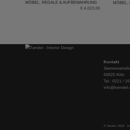
MÖBEL
,
REGALE & AUFBEWAHRUNG
MÖBEL
,
IN DE
€
4.023,00
Kontakt
Siemensstraß
50825 Köln
Tel.: 0221 / 1
info@toendel.
© Tøndel, 2026
I