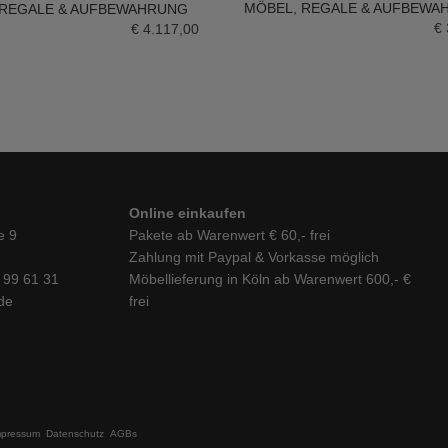
MÖBEL
,
REGALE & AUFBEWA
REGALE & AUFBEWAHRUNG
N WARENKORB
€
€
4.117,00
Online einkaufen
e 9
Pakete ab Warenwert € 60,- frei
Zahlung mit Paypal & Vorkasse möglich
6 99 61 31
Möbellieferung in Köln ab Warenwert 600,- €
de
frei
mpressum
Datenschutz
AGBs