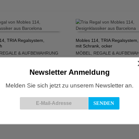
14, TRIA Regalsystem,
Mobles 114, TRIA Regalsystem,
ch
mit Schrank, ocker
N WARENKORB
IN DEN WARENKORB
REGALE & AUFBEWAHRUNG
MÖBEL
,
REGALE & AUFBEWA
€
781,00
€
Newsletter Anmeldung
Melden Sie sich jetzt zu unserem Newsletter an.
14, TRIA Regalsystem,
Mobles114, TRIA Regalsystem,
mmer
Arbeitszimmer
N WARENKORB
IN DEN WARENKORB
REGALE & AUFBEWAHRUNG
MÖBEL
,
REGALE & AUFBEWA
€
3.310,00
€