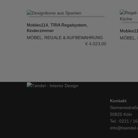
Mobles114, TRIA Regalsystem,
Kinderzimmer
Mobles11
IN DEN WARENKORB
MÖBEL
,
REGALE & AUFBEWAHRUNG
MÖBEL
,
IN DE
€
4.023,00
Kontakt
Siemensstraß
50825 Köln
Tel.: 0221 / 1
info@toendel.