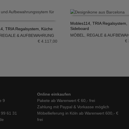
Mobles114, TRIA Regalsystem,
Sideboard
4, TRIA Regalsystem, Küche
IN DEN WARENKORB
MÖBEL
,
REGALE & AUFBEWA
REGALE & AUFBEWAHRUNG
N WARENKORB
€
€
4.117,00
Online einkaufen
e 9
Pakete ab Warenwert € 60,- frei
Zahlung mit Paypal & Vorkasse möglich
6 99 61 31
Möbellieferung in Köln ab Warenwert 600,- €
de
frei