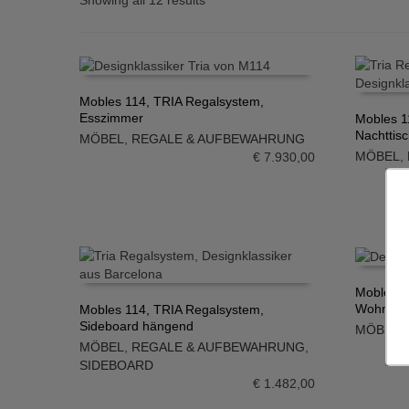
Showing all 12 results
Mobles 114, TRIA Regalsystem,
Esszimmer
Mobles 1
IN DEN WARENKORB
Nachttis
MÖBEL
,
REGALE & AUFBEWAHRUNG
IN DE
MÖBEL
,
€
7.930,00
Mobles 1
Wohnzi
Mobles 114, TRIA Regalsystem,
IN DE
Sideboard hängend
MÖBEL
,
IN DEN WARENKORB
MÖBEL
,
REGALE & AUFBEWAHRUNG
,
SIDEBOARD
€
1.482,00