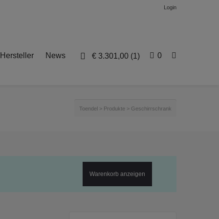
Login
Hersteller
News
0
€
3.301,00
(1)
Toendel
>
Produkte
>
Geschirrschrank
Warenkorb anzeigen