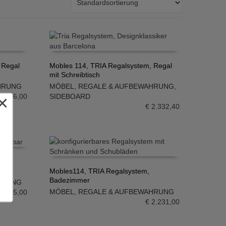
 Regal
Mobles 114, TRIA Regalsystem, Regal
mit Schreibtisch
IN DEN WARENKORB
HRUNG
MÖBEL
,
REGALE & AUFBEWAHRUNG
,
×
1.596,00
SIDEBOARD
€
2.332,40
Mobles114, TRIA Regalsystem,
Badezimmer
HRUNG
IN DEN WARENKORB
MÖBEL
,
REGALE & AUFBEWAHRUNG
5.495,00
€
2.231,00