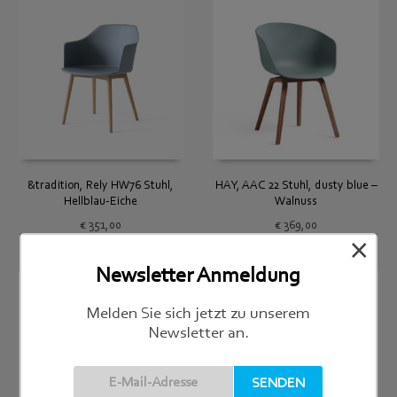
&tradition, Rely HW76 Stuhl,
HAY, AAC 22 Stuhl, dusty blue –
Hellblau-Eiche
Walnuss
€
351,00
€
369,00
×
Newsletter Anmeldung
Melden Sie sich jetzt zu unserem
Newsletter an.