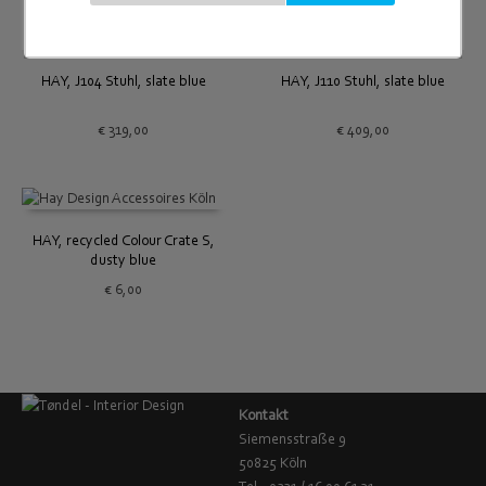
HAY, J104 Stuhl, slate blue
HAY, J110 Stuhl, slate blue
€
319,00
€
409,00
HAY, recycled Colour Crate S,
dusty blue
€
6,00
Kontakt
Siemensstraße 9
50825 Köln