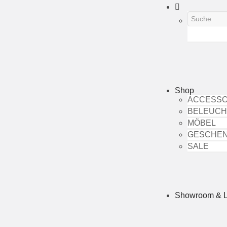
Shop
ACCESSO
BELEUC
MÖBEL
GESCHE
SALE
Showroom & 