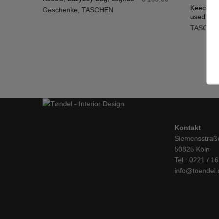
Keecie, 
Geschenke
,
TASCHEN
IN DEN WARENKORB
used loo
IN DE
TASCHE
Kontakt
Siemensstraß
50825 Köln
Tel.: 0221 / 1
info@toendel.