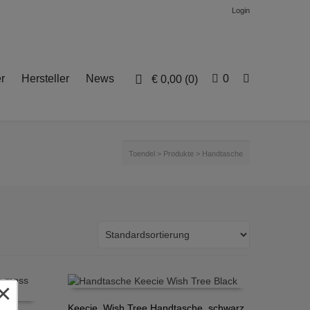
Login
r
Hersteller
News
0
€
0,00
(0)
Toendel
>
Produkte
>
Handtasche
×
Keecie, Wish Tree Handtasche, schwarz