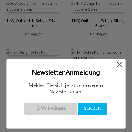
HAY, Quilton Lift Sofa, 2-Sitzer,
HAY, Quilton Lift Sofa, 3-Sitzer,
Grün
Turf Sand
€
4.099,00
€
4.809,00
×
HAY, Quilton Lift Sofa, Ottoman,
beige
HAY, Quilton Sofa, 3-Sitzer, Re-
Newsletter Anmeldung
wool
€
1.750,00
€
4.809,00
Melden Sie sich jetzt zu unserem
Newsletter an.
HAY, Quilton Sofa, 3-Sitzer,
HAY, Quilton Sofa, Combination
Remix
17, Flamiber
€
4.399,00
€
7.710,00