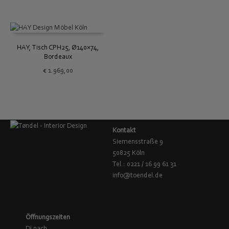
HAY, Tisch CPH25, Ø140×74,
Bordeaux
€
1.969,00
Kontakt
Siemensstraße 9
50825 Köln
Tel.: 0221 / 16 99 61 31
info@toendel.de
Öffnungszeiten
Di nach