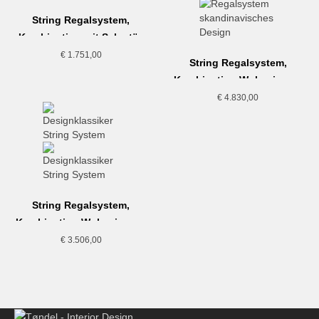
String Regalsystem,
Kombination mit Sekretär,
weiss
€
1.751,00
String Regalsystem,
Kombination Wohnzimmer
Weiß
€
4.830,00
String Regalsystem,
Kombination Wohnzimmer,
beige-weiss
€
3.506,00