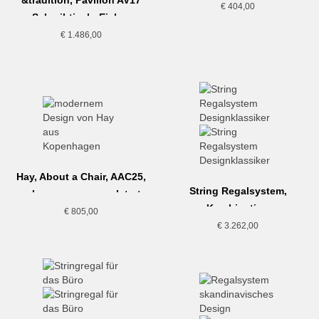
&tradition, Pavilion AV17
Beige
€
404,00
Schreibtisch, Eiche-
Mushroom, Chrom
€
1.486,00
Hay, About a Chair, AAC25,
String Regalsystem,
schwarz, grau gepolstert
Kombination
€
805,00
Arbeitszimmer, weiss
€
3.262,00