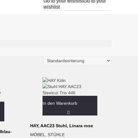
Go to your wishlist
Go to your
wishlist
In den Warenkorb
HAY, AAC23 Stuhl, Linara rose
lblau-
MÖBEL
,
STÜHLE