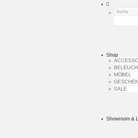
Shop
ACCESSO
BELEUC
MÖBEL
GESCHE
SALE
Showroom & 