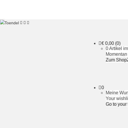
€
0,00
(0)
0 Artikel 
Momentan i
Zum Shop
0
Meine Wuns
Your wishli
Go to your 