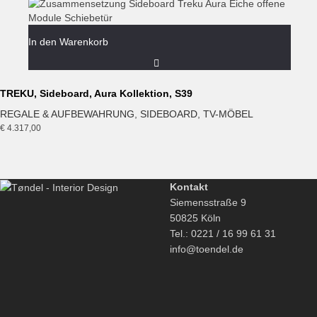
In den Warenkorb
TREKU, Sideboard, Aura Kollektion, S39
REGALE & AUFBEWAHRUNG
,
SIDEBOARD
,
TV-MÖBEL
€
4.317,00
Kontakt
Siemensstraße 9
50825 Köln
Tel.: 0221 / 16 99 61 31
info@toendel.de