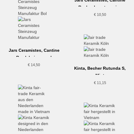
Jars Ceramistes, Cantine
Becher L, naturweiss
€
10,50
Jars Ceramistes, Cantine
Bowl, beige-sand
€
14,50
Kinta, Becher Rutunda S,
Mint
€
11,15