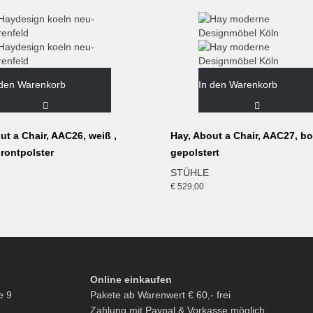
€ 279,00
€ 167,40.
 den Warenkorb
In den Warenkorb
ut a Chair, AAC26, weiß ,
Hay, About a Chair, AAC27, b
rontpolster
gepolstert
STÜHLE
€
529,00
Online einkaufen
e 9
Pakete ab Warenwert € 60,- frei
Zahlung mit Paypal & Vorkasse möglich