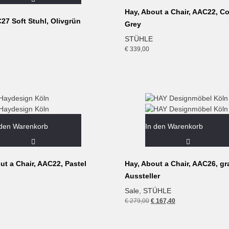
Hay, About a Chair, AAC22, C
27 Soft Stuhl, Olivgrün
Grey
STÜHLE
€
339,00
 den Warenkorb
In den Warenkorb
ut a Chair, AAC22, Pastel
Hay, About a Chair, AAC26, gr
Aussteller
Sale
,
STÜHLE
Ursprünglicher
Aktueller
€
279,00
€
167,40
Preis
Preis
war:
ist: