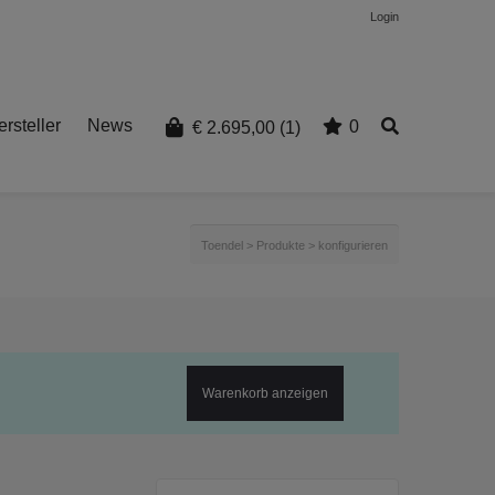
Login
rsteller
News
0
€
2.695,00
(1)
Toendel
>
Produkte
>
konfigurieren
Warenkorb anzeigen