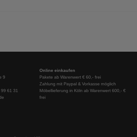
Online einkaufen
e 9
Pakete ab Warenwert € 60,- frei
Zahlung mit Paypal & Vorkasse möglich
6 99 61 31
Möbellieferung in Köln ab Warenwert 600,- €
de
frei