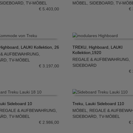
SIDEBOARD
,
TV-MÖBEL
MÖBEL
,
SIDEBOARD
,
TV-MÖB
N WARENKORB
IN DEN WARENKORB
€
5.403,00
€
ighboard, LAUKI Kollektion, 26
TREKU, Highboard, LAUKI
Kollektion,1920
 & AUFBEWAHRUNG
,
N WARENKORB
IN DEN WARENKORB
REGALE & AUFBEWAHRUNG
,
ARD
,
TV-MÖBEL
SIDEBOARD
€
3.197,00
€
auki Sideboard 10
Treku, Lauki Sideboard 110
REGALE & AUFBEWAHRUNG
,
MÖBEL
,
REGALE & AUFBEWA
N WARENKORB
IN DEN WARENKORB
ARD
,
TV-MÖBEL
SIDEBOARD
,
TV-MÖBEL
€
2.986,00
€