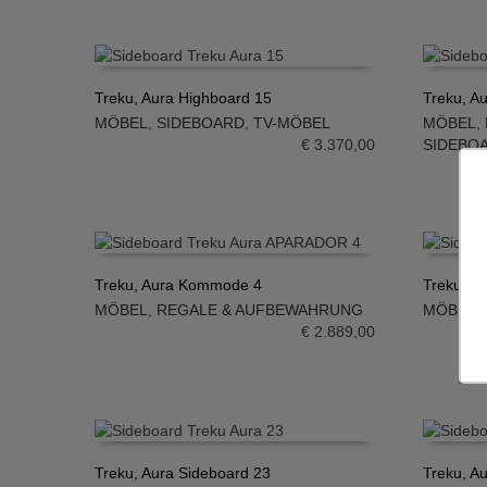
Treku, Aura Highboard 15
Treku, A
MÖBEL
,
SIDEBOARD
,
TV-MÖBEL
MÖBEL
,
IN DEN WARENKORB
IN DE
€
3.370,00
SIDEBO
Treku, Aura Kommode 4
Treku, A
MÖBEL
,
REGALE & AUFBEWAHRUNG
MÖBEL
,
IN DEN WARENKORB
IN DE
€
2.889,00
Treku, Aura Sideboard 23
Treku, A