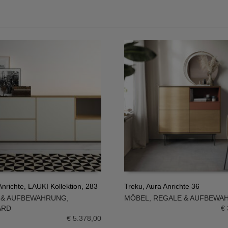
nrichte, LAUKI Kollektion, 283
Treku, Aura Anrichte 36
 & AUFBEWAHRUNG
,
MÖBEL
,
REGALE & AUFBEWA
N WARENKORB
IN DEN WARENKORB
ARD
€
€
5.378,00