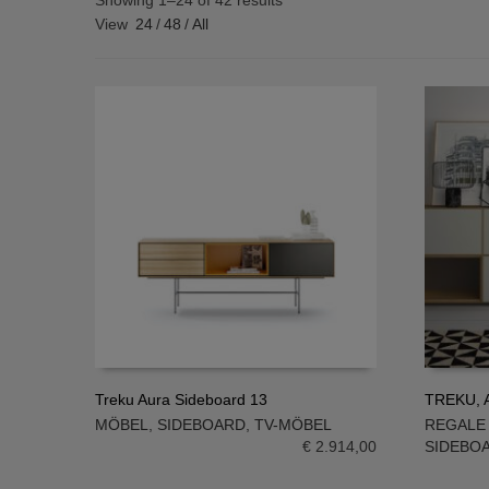
Showing 1–24 of 42 results
View
24
/
48
/
All
Treku Aura Sideboard 13
TREKU, A
MÖBEL
,
SIDEBOARD
,
TV-MÖBEL
REGALE
IN DEN WARENKORB
IN DE
€
2.914,00
SIDEBO