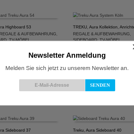
ura Highboard 53
TREKU, Aura Kollektion, Anricht
REGALE & AUFBEWAHRUNG
,
REGALE & AUFBEWAHRUNG
,
N WARENKORB
IN DEN WARENKORB
ARD
,
TV-MÖBEL
SIDEBOARD
,
TV-MÖBEL
€
3.643,00
€
Newsletter Anmeldung
Melden Sie sich jetzt zu unserem Newsletter an.
ura Konsole 56
Treku, Aura Konsole 6
REGALE & AUFBEWAHRUNG
MÖBEL
,
REGALE & AUFBEWA
N WARENKORB
IN DEN WARENKORB
€
2.695,00
SIDEBOARD
€
ura Sideboard 37
Treku, Aura Sideboard 40