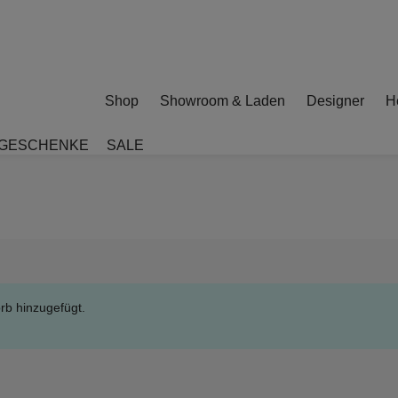
Shop
Showroom & Laden
Designer
He
GESCHENKE
SALE
rb hinzugefügt.