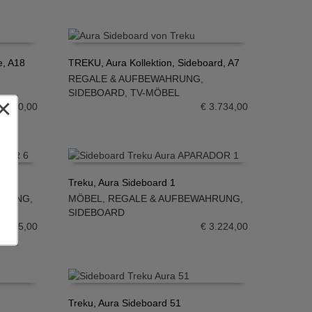
e, A18
TREKU, Aura Kollektion, Sideboard, A7
REGALE & AUFBEWAHRUNG
,
IN DEN WARENKORB
SIDEBOARD
,
TV-MÖBEL
×
3.650,00
€
3.734,00
Treku, Aura Sideboard 1
HRUNG
,
MÖBEL
,
REGALE & AUFBEWAHRUNG
,
IN DEN WARENKORB
SIDEBOARD
2.665,00
€
3.224,00
Treku, Aura Sideboard 51